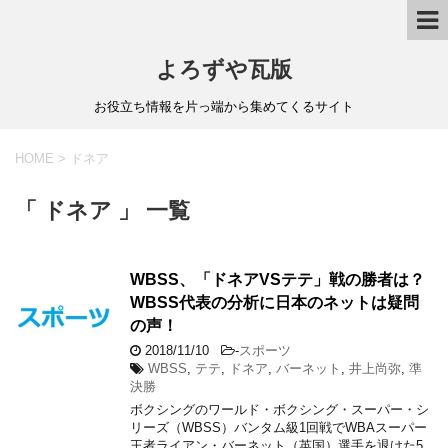
よろずや瓦版
お役立ち情報を片っ端から集めてくるサイト
HOME
>
ドネア
「 ドネア 」 一覧
WBSS、「ドネアVSテテ」戦の勝者は？
WBSS代表の分析に日本のネットは疑問
の声！
2018/11/10
-
スポーツ
WBSS
,
テテ
,
ドネア
,
バーネット
,
井上尚弥
,
準
決勝
ボクシングのワールド・ボクシング・スーパー・シ
リーズ（WBSS）バンタム級1回戦でWBAスーパー
王者ライアン・バーネット（英国）選手を退けた5