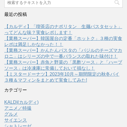
最近の投稿
【カルディ】「喫茶店のナポリタン 生麺パスタセット」
ってどんな味？実食レポします！
【業務スーパー】韓国屋台の定番「ホットク」３種の実食
レポは満足しかなかった！！
【業務スーパー】かんたんパスタの「バジルのチーズマカ
ロニ」はシリーズの中で一番バランスの取れた味付け！
【業務スーパー】赤魚と野菜の「黒酢ソース」と「ハーブ
ソース」は冷凍庫に常備しておいて損なし！
【ミスタードーナツ】2023年10月～期間限定の秋冬パイ
３種＆マフィンをまとめて実食してみた!
カテゴリー
KALDI(カルディ)
アニメ／特撮
グルメ
サイエンス
シャトレーゼ