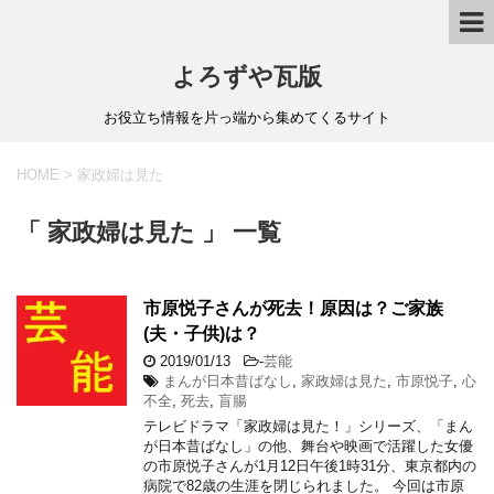
よろずや瓦版
お役立ち情報を片っ端から集めてくるサイト
HOME
>
家政婦は見た
「 家政婦は見た 」 一覧
市原悦子さんが死去！原因は？ご家族
(夫・子供)は？
2019/01/13
-
芸能
まんが日本昔ばなし
,
家政婦は見た
,
市原悦子
,
心
不全
,
死去
,
盲腸
テレビドラマ「家政婦は見た！」シリーズ、「まん
が日本昔ばなし」の他、舞台や映画で活躍した女優
の市原悦子さんが1月12日午後1時31分、東京都内の
病院で82歳の生涯を閉じられました。 今回は市原