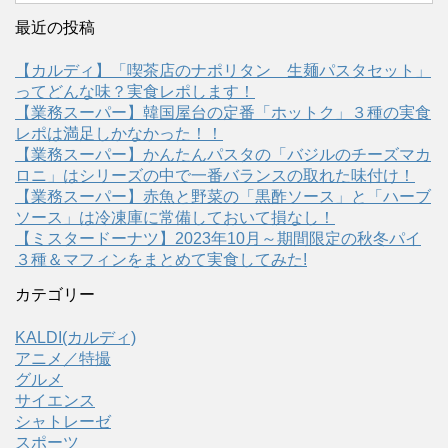
最近の投稿
【カルディ】「喫茶店のナポリタン 生麺パスタセット」
ってどんな味？実食レポします！
【業務スーパー】韓国屋台の定番「ホットク」３種の実食
レポは満足しかなかった！！
【業務スーパー】かんたんパスタの「バジルのチーズマカ
ロニ」はシリーズの中で一番バランスの取れた味付け！
【業務スーパー】赤魚と野菜の「黒酢ソース」と「ハーブ
ソース」は冷凍庫に常備しておいて損なし！
【ミスタードーナツ】2023年10月～期間限定の秋冬パイ
３種＆マフィンをまとめて実食してみた!
カテゴリー
KALDI(カルディ)
アニメ／特撮
グルメ
サイエンス
シャトレーゼ
スポーツ