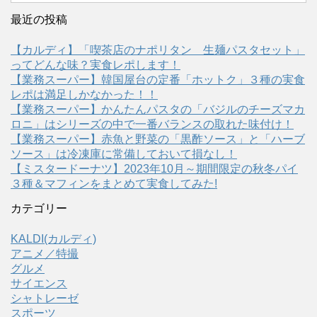
最近の投稿
【カルディ】「喫茶店のナポリタン 生麺パスタセット」
ってどんな味？実食レポします！
【業務スーパー】韓国屋台の定番「ホットク」３種の実食
レポは満足しかなかった！！
【業務スーパー】かんたんパスタの「バジルのチーズマカ
ロニ」はシリーズの中で一番バランスの取れた味付け！
【業務スーパー】赤魚と野菜の「黒酢ソース」と「ハーブ
ソース」は冷凍庫に常備しておいて損なし！
【ミスタードーナツ】2023年10月～期間限定の秋冬パイ
３種＆マフィンをまとめて実食してみた!
カテゴリー
KALDI(カルディ)
アニメ／特撮
グルメ
サイエンス
シャトレーゼ
スポーツ