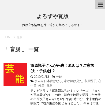
よろずや瓦版
お役立ち情報を片っ端から集めてくるサイト
HOME
>
盲腸
「 盲腸 」 一覧
市原悦子さんが死去！原因は？ご家族
(夫・子供)は？
2019/01/13
-
芸能
まんが日本昔ばなし
,
家政婦は見た
,
市原悦子
,
心
不全
,
死去
,
盲腸
テレビドラマ「家政婦は見た！」シリーズ、「まん
が日本昔ばなし」の他、舞台や映画で活躍した女優
の市原悦子さんが1月12日午後1時31分、東京都内の
病院で82歳の生涯を閉じられました。 今回は市原