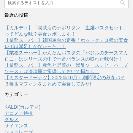
最近の投稿
【カルディ】「喫茶店のナポリタン 生麺パスタセット」
ってどんな味？実食レポします！
【業務スーパー】韓国屋台の定番「ホットク」３種の実食
レポは満足しかなかった！！
【業務スーパー】かんたんパスタの「バジルのチーズマカ
ロニ」はシリーズの中で一番バランスの取れた味付け！
【業務スーパー】赤魚と野菜の「黒酢ソース」と「ハーブ
ソース」は冷凍庫に常備しておいて損なし！
【ミスタードーナツ】2023年10月～期間限定の秋冬パイ
３種＆マフィンをまとめて実食してみた!
カテゴリー
KALDI(カルディ)
アニメ／特撮
グルメ
サイエンス
シャトレーゼ