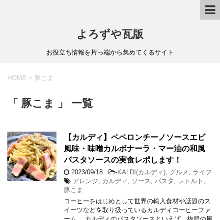
よろずや瓦版
お役立ち情報を片っ端から集めてくるサイト
HOME
>
豚こま
「 豚こま 」 一覧
【カルディ】ペペロンチーノソースエビ
風味・味噌カルボナーラ・マー油の和風
パスタソースの実食レポします！
2023/09/18
-
KALDI(カルディ)
,
グルメ
,
ライフ
アレンジ
,
カルディ
,
ソース
,
パスタ
,
レトルト
,
豚こま
コーヒーをはじめとして世界の輸入食材や話題のス
イーツなどを取り扱っているカルディコーヒーファ
ーム。 カルディのパスタソースといえば、抜群の風