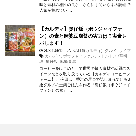
味と素材の相性の良さ、さらに手間いらずの調理で
人気を集めてい …
【カルディ】煲仔飯（ボウジャイファ
ン）の素と麻婆豆腐醤の実力は？実食レ
ポします！
2023/09/13
-
KALDI(カルディ)
,
グルメ
,
ライフ
カルディ
,
ボウジャイファン
,
レトルト
,
中華料
理
,
煲仔飯
,
麻婆豆腐
コーヒーをはじめとして世界の輸入食材や話題のス
イーツなどを取り扱っている【カルディコーヒーフ
ァーム】。 今回は、香港の屋台で親しまれているB
級グルメの土鍋ごはんを作る「煲仔飯（ボウジャイ
ファン）の素」 …