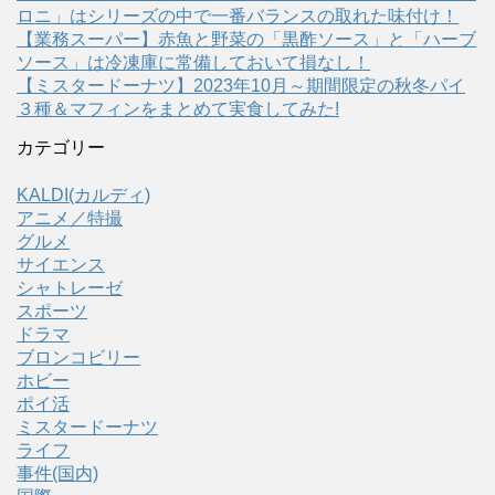
ロニ」はシリーズの中で一番バランスの取れた味付け！
【業務スーパー】赤魚と野菜の「黒酢ソース」と「ハーブ
ソース」は冷凍庫に常備しておいて損なし！
【ミスタードーナツ】2023年10月～期間限定の秋冬パイ
３種＆マフィンをまとめて実食してみた!
カテゴリー
KALDI(カルディ)
アニメ／特撮
グルメ
サイエンス
シャトレーゼ
スポーツ
ドラマ
ブロンコビリー
ホビー
ポイ活
ミスタードーナツ
ライフ
事件(国内)