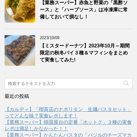
【業務スーパー】赤魚と野菜の「黒酢ソ
ース」と「ハーブソース」は冷凍庫に常
備しておいて損なし！
2023/10/09
【ミスタードーナツ】2023年10月～期間
限定の秋冬パイ３種＆マフィンをまとめ
て実食してみた!
最近の投稿
【カルディ】「喫茶店のナポリタン 生麺パスタセット」
ってどんな味？実食レポします！
【業務スーパー】韓国屋台の定番「ホットク」３種の実食
レポは満足しかなかった！！
【業務スーパー】かんたんパスタの「バジルのチーズマカ