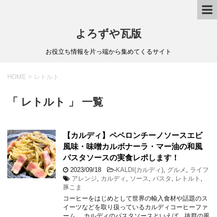
よろずや瓦版
お役立ち情報を片っ端から集めてくるサイト
HOME
>
レトルト
「 レトルト 」 一覧
【カルディ】ペペロンチーノソースエビ
風味・味噌カルボナーラ・マー油の和風
パスタソースの実食レポします！
2023/09/18
-
KALDI(カルディ)
,
グルメ
,
ライフ
アレンジ
,
カルディ
,
ソース
,
パスタ
,
レトルト
,
豚こま
コーヒーをはじめとして世界の輸入食材や話題のス
イーツなどを取り扱っているカルディコーヒーファ
ーム。 カルディのパスタソースといえば、抜群の風