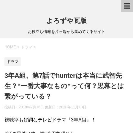
よろずや瓦版
お役立ち情報を片っ端から集めてくるサイト
HOME
>
ドラマ
>
ドラマ
3年A組、第7話でhunterは本当に武智先
生？“一番大事なもの”って何？黒幕とは
繋がっている？
投稿日：2019年2月16日 更新日：
2020年11月13日
視聴率も好調なテレビドラマ『3年A組』！