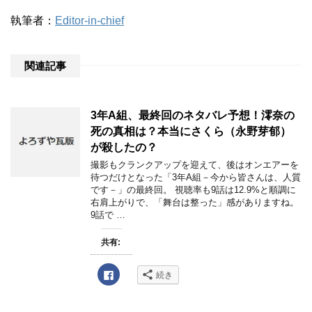
執筆者：
Editor-in-chief
関連記事
3年A組、最終回のネタバレ予想！澪奈の
死の真相は？本当にさくら（永野芽郁）
が殺したの？
撮影もクランクアップを迎えて、後はオンエアーを
待つだけとなった「3年A組－今から皆さんは、人質
です－」の最終回。 視聴率も9話は12.9%と順調に
右肩上がりで、「舞台は整った」感がありますね。
9話で …
共有:
F
続き
a
c
e
b