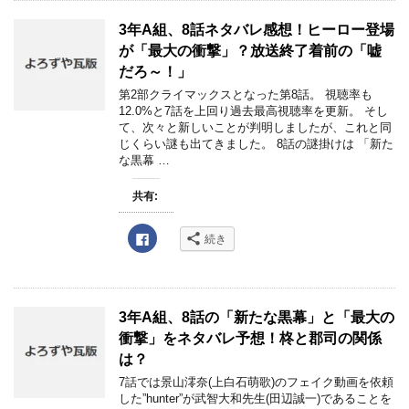
o
o
k
3年A組、8話ネタバレ感想！ヒーロー登場
で
共
が「最大の衝撃」？放送終了着前の「嘘
有
す
だろ～！」
る
に
第2部クライマックスとなった第8話。 視聴率も
は
12.0%と7話を上回り過去最高視聴率を更新。 そし
ク
リ
て、次々と新しいことが判明しましたが、これと同
ッ
じくらい謎も出てきました。 8話の謎掛けは 「新た
ク
し
な黒幕 …
て
く
だ
共有:
さ
い
(
新
F
続き
し
a
い
c
ウ
e
ィ
b
ン
o
ド
o
ウ
k
3年A組、8話の「新たな黒幕」と「最大の
で
で
開
共
衝撃」をネタバレ予想！柊と郡司の関係
き
有
ま
す
は？
す
る
)
に
7話では景山澪奈(上白石萌歌)のフェイク動画を依頼
は
した”hunter”が武智大和先生(田辺誠一)であることを
ク