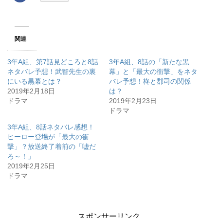
c
e
b
o
o
k
関連
で
共
有
す
3年A組、第7話見どころと8話
3年A組、8話の「新たな黒
る
に
ネタバレ予想！武智先生の裏
幕」と「最大の衝撃」をネタ
は
にいる黒幕とは？
ク
バレ予想！柊と郡司の関係
リ
2019年2月18日
は？
ッ
ク
ドラマ
2019年2月23日
し
て
ドラマ
く
だ
3年A組、8話ネタバレ感想！
さ
い
ヒーロー登場が「最大の衝
(
新
撃」？放送終了着前の「嘘だ
し
ろ～！」
い
ウ
2019年2月25日
ィ
ン
ドラマ
ド
ウ
で
開
き
ま
す
スポンサーリンク