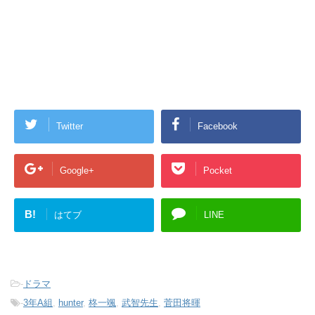
Twitter
Facebook
Google+
Pocket
B!
はてブ
LINE
-
ドラマ
-
3年A組
,
hunter
,
柊一颯
,
武智先生
,
菅田将暉