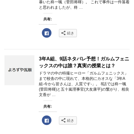
リ
暴いた柊一颯（菅田将暉）。 これで事件は一件落着
ッ
と思われましたが、柊 …
ク
し
て
く
共有:
だ
さ
い
F
(
続き
a
新
c
し
e
い
b
ウ
o
ィ
o
ン
k
ド
3年A組、9話ネタバレ予想！ガルムフェニ
で
ウ
共
で
ックスの中は誰？真実の授業とは？
有
開
す
き
ドラマの中の特撮ヒーロー「ガルムフェニックス」
る
ま
まで校舎の中に現れて、本格的にカオスな「3年A
に
す
は
)
組-今から皆さんは、人質です-」。 8話では柊一颯
ク
(菅田将暉)と五十嵐理事官(大友康平)の繋がり、相良
リ
ッ
文香が …
ク
し
て
共有:
く
だ
さ
い
F
続き
(
a
新
c
し
e
い
b