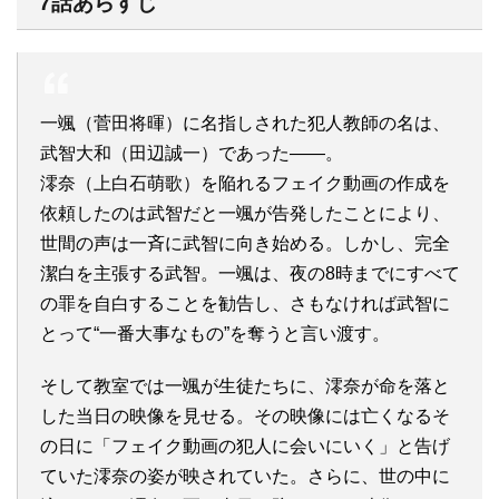
7話あらすじ
一颯（菅田将暉）に名指しされた犯人教師の名は、
武智大和（田辺誠一）であった――。
澪奈（上白石萌歌）を陥れるフェイク動画の作成を
依頼したのは武智だと一颯が告発したことにより、
世間の声は一斉に武智に向き始める。しかし、完全
潔白を主張する武智。一颯は、夜の8時までにすべて
の罪を自白することを勧告し、さもなければ武智に
とって“一番大事なもの”を奪うと言い渡す。
そして教室では一颯が生徒たちに、澪奈が命を落と
した当日の映像を見せる。その映像には亡くなるそ
の日に「フェイク動画の犯人に会いにいく」と告げ
ていた澪奈の姿が映されていた。さらに、世の中に