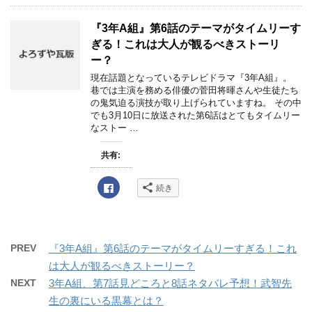
ウ
o
ィ
o
ン
k
『3年A組』第6話のテーマがタイムリーす
ド
で
ウ
共
ぎる！これは大人が観るべきストーリ
で
有
開
す
ー？
き
る
ま
に
現在話題となっているテレビドラマ『3年A組』。
す
は
)
巷では主演を務める俳優の菅田将暉さんや生徒たち
ク
リ
の鬼気迫る演技が取り上げられていますね。 その中
ッ
でも3月10日に放送された第6話はとてもタイムリー
ク
し
なストー …
て
く
だ
共有:
さ
い
(
新
F
続き
し
a
い
c
ウ
e
ィ
b
ン
o
ド
o
ウ
k
PREV
『3年A組』第6話のテーマがタイムリーすぎる！これ
で
で
開
共
は大人が観るべきストーリー？
き
有
ま
す
NEXT
3年A組、第7話見どころと8話ネタバレ予想！武智先
す
る
)
に
生の裏にいる黒幕とは？
は
ク