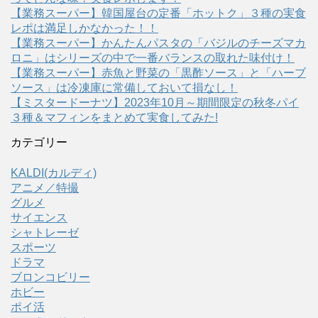
【業務スーパー】韓国屋台の定番「ホットク」３種の実食
レポは満足しかなかった！！
【業務スーパー】かんたんパスタの「バジルのチーズマカ
ロニ」はシリーズの中で一番バランスの取れた味付け！
【業務スーパー】赤魚と野菜の「黒酢ソース」と「ハーブ
ソース」は冷凍庫に常備しておいて損なし！
【ミスタードーナツ】2023年10月～期間限定の秋冬パイ
３種＆マフィンをまとめて実食してみた!
カテゴリー
KALDI(カルディ)
アニメ／特撮
グルメ
サイエンス
シャトレーゼ
スポーツ
ドラマ
ブロンコビリー
ホビー
ポイ活