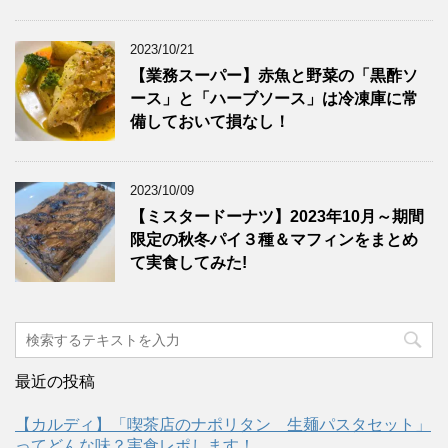
2023/10/21
【業務スーパー】赤魚と野菜の「黒酢ソ
ース」と「ハーブソース」は冷凍庫に常
備しておいて損なし！
2023/10/09
【ミスタードーナツ】2023年10月～期間
限定の秋冬パイ３種＆マフィンをまとめ
て実食してみた!
最近の投稿
【カルディ】「喫茶店のナポリタン 生麺パスタセット」
ってどんな味？実食レポします！