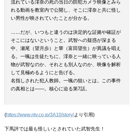
流れている澪奈の死の当日の防犯カメラ映像とみら
れる動画を教室内で公開し、そこに澪奈と共に怪し
い男性が映されていたことが分かる。
……だが、いつもと違うのは決定的な証拠や確証が
そこにはないということ。武智への疑惑が深まる
中、瀬尾（望月歩）と華（富田望生）が異議を唱え
る。一颯は生徒たちに、澪奈と一緒に映っている人
物が武智なのか、それとも別人なのか、映像を解析
して見極めるようにと告げる。
名指しされた犯人教師。一颯の狙いとは。この事件
の真相とは――。核心に迫る第7話。
(
https://www.ntv.co.jp/3A10/story/
より引用)
下馬評では最も怪しいとされていた武智先生！