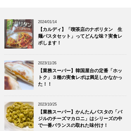
リ
ッ
ク
し
て
く
2024/01/14
だ
さ
【カルディ】「喫茶店のナポリタン 生
い
(
麺パスタセット」ってどんな味？実食レ
新
し
ポします！
い
ウ
ィ
ン
ド
ウ
2023/11/26
で
開
【業務スーパー】韓国屋台の定番「ホッ
き
ま
トク」３種の実食レポは満足しかなかっ
す
た！！
)
2023/10/25
【業務スーパー】かんたんパスタの「バ
ジルのチーズマカロニ」はシリーズの中
で一番バランスの取れた味付け！