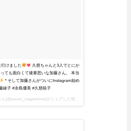
に行けました
久慈ちゃんと3人でとにか
っても面白くて後輩思いな加藤さん。 本当
* そして加藤さんがついにInstagram始め
l * #加藤綾子 #永島優美 #久慈暁子
ん(@yuumi_nagashima)がシェアした投稿 –
2018年 8月月3日午前1時