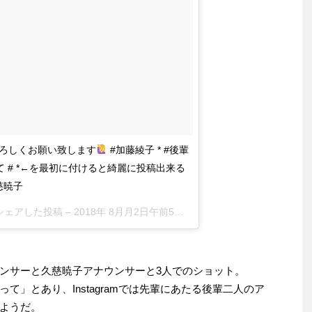
ろしくお願い致します
#加藤綾子 * #後輩
 # *←を最初に付けると綺麗に投稿出来る
慈暁子
al)がシェアした投稿 –
2018年 8月月2日午前5時03分PDT
ンサーと久慈暁子アナウンサーと3人でのショット。
て」とあり、Instagramでは先輩にあたる後輩二人のア
ようだ。