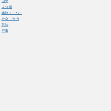
国際
未分類
業務スーパー
社会・政治
芸能
行事
12分PDT