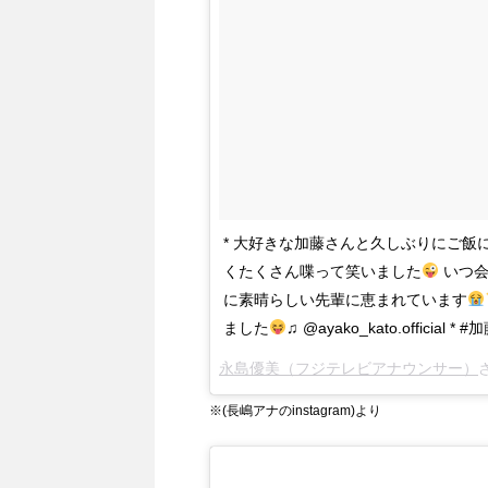
* 大好きな加藤さんと久しぶりにご飯
くたくさん喋って笑いました
いつ会
に素晴らしい先輩に恵まれています
ました
♫ @ayako_kato.officia
永島優美（フジテレビアナウンサー）
さ
※
(長嶋アナのinstagram)より