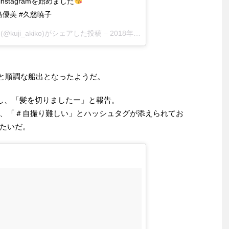
nstagramを始めました
 #永島優美 #久慈暁子
(@kuji_akiko)がシェアした投稿 –
2018年 8月月3日午前3時55分PDT
0件と順調な船出となったようだ。
なし、「髪を切りましたー」と報告。
、「＃自撮り難しい」とハッシュタグが添えられてお
たいだ。