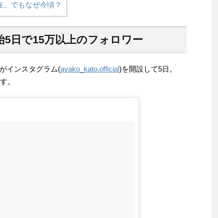
在、でもなぜ今頃？
5日で15万以上のフォロワー
がインスタグラム(
ayako_kato.official
)を開設して5日。
す。