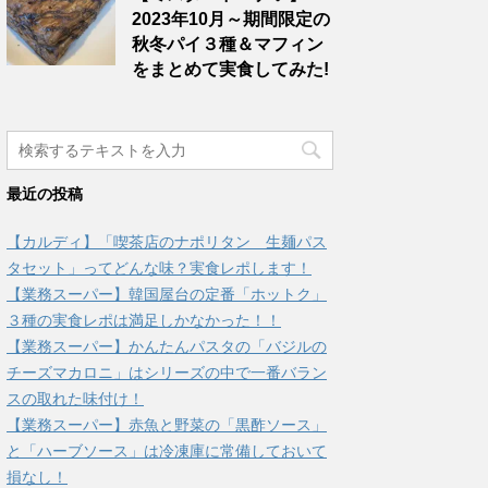
2023年10月～期間限定の
秋冬パイ３種＆マフィン
をまとめて実食してみた!
最近の投稿
【カルディ】「喫茶店のナポリタン 生麺パス
タセット」ってどんな味？実食レポします！
【業務スーパー】韓国屋台の定番「ホットク」
３種の実食レポは満足しかなかった！！
【業務スーパー】かんたんパスタの「バジルの
チーズマカロニ」はシリーズの中で一番バラン
スの取れた味付け！
【業務スーパー】赤魚と野菜の「黒酢ソース」
と「ハーブソース」は冷凍庫に常備しておいて
損なし！