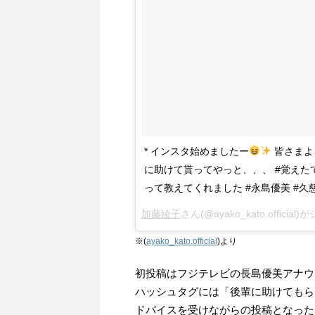
* インスタ始めましたー
皆さまよ
に助けて貰ってやっと、、、 #覚えたて
って教えてくれました #永島優美 #久
加藤綾子
さん(@ayako_kato.offici
※(
ayako_kato.official
)より
初投稿はフジテレビの長島優美アナウ
ハッシュタグには「後輩に助けてもらっ
ドバイスを受けながらの投稿となった