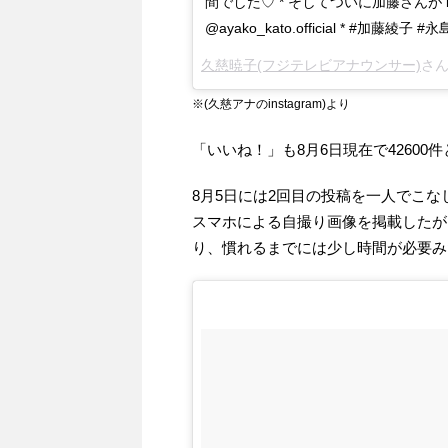
間でした♡ * そしてついに加藤さんが i
@ayako_kato.official * #加藤綾子
久慈暁子(フジテレビアナウンサー)
さん
※
(久慈アナのinstagram)より
「いいね！」も8月6日現在で4260
8月5日には2回目の投稿を一人でこ
スマホによる自撮り画像を掲載したが
り、慣れるまでには少し時間が必要み