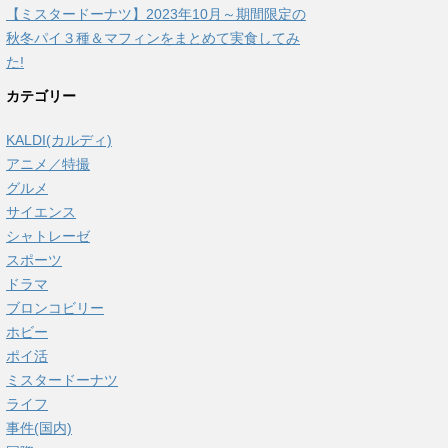
【ミスタードーナツ】2023年10月～期間限定の
秋冬パイ３種＆マフィンをまとめて実食してみ
た!
カテゴリー
KALDI(カルディ)
アニメ／特撮
グルメ
サイエンス
シャトレーゼ
スポーツ
ドラマ
ブロンコビリー
ホビー
ポイ活
ミスタードーナツ
ライフ
事件(国内)